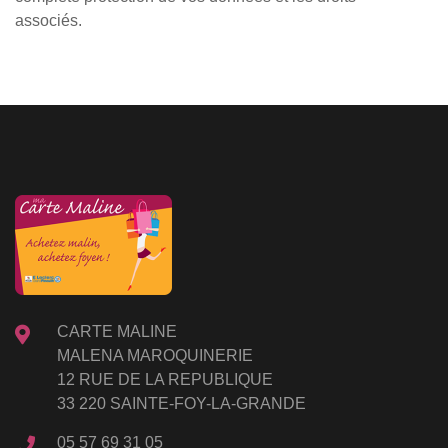
associés.
CARTE MALINE
MALENA MAROQUINERIE
12 RUE DE LA REPUBLIQUE
33 220 SAINTE-FOY-LA-GRANDE
05 57 69 31 05